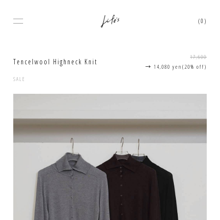
(0)
17,600
Tencelwool Highneck Knit
→
14,080 yen
(20% off)
SALE