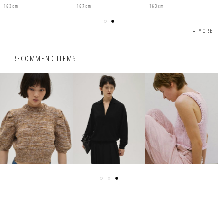
163cm
163cm
167cm
» MORE
RECOMMEND ITEMS