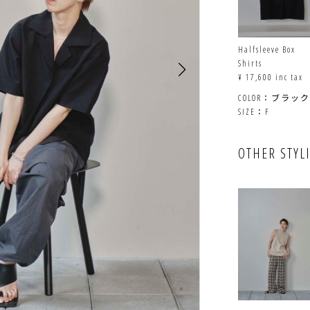
Halfsleeve Box
Shirts
¥ 17,600 inc tax
COLOR：ブラック
SIZE：F
OTHER STYL