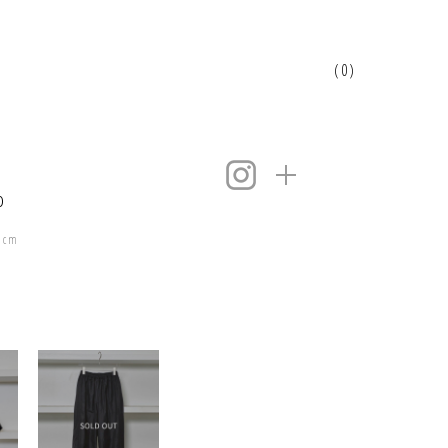
(0)
o
2cm