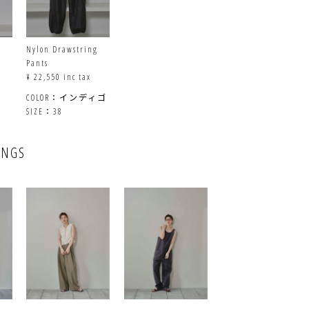
Nylon Drawstring
Pants
¥ 22,550 inc tax
COLOR：インディゴ
SIZE：38
INGS